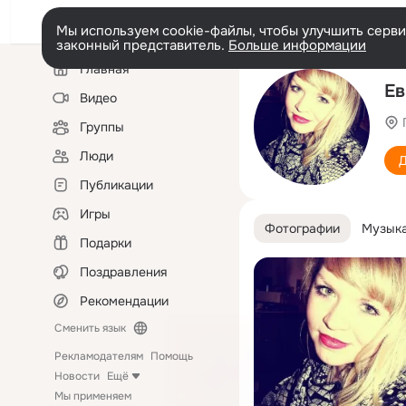
Мы используем cookie-файлы, чтобы улучшить сервис
законный представитель.
Больше информации
Левая
Главная
колонка
Ев
Видео
Группы
Люди
Д
Публикации
Игры
Фотографии
Музык
Подарки
Поздравления
Рекомендации
Сменить язык
Рекламодателям
Помощь
Новости
Ещё
Мы применяем