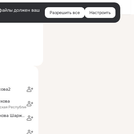
Войти
e-файлы должен ваш
Разрешить все
Настроить
Правая
ий визит: 31 мая 2022
колонка
сова2
ехова
тская Республика)
Анна-Художникова Шаржи-Портреты-Слепки