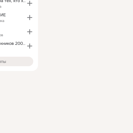
LifeHack: группа тех, кто хочет больше от жизни!
а
ИЕ
ика
ов
Встреча выпускников 2002 года школы № 1
ппы