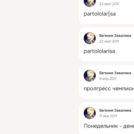
22 июл 2011
partololar[sa
Фид
Евгения Завалина
22 июл 2011
partololarisa
Фид
Евгения Завалина
9 апр 2011
пролгресс чемпион!
Фид
Евгения Завалина
17 янв 2011
Понедельник - ден