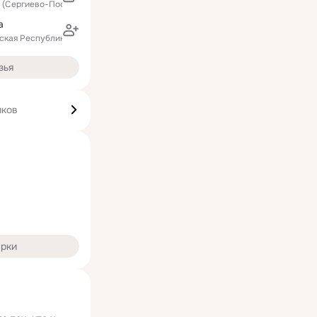
д (Сергиево-Посадский район)
а
тская Республика)
зья
иков
арки