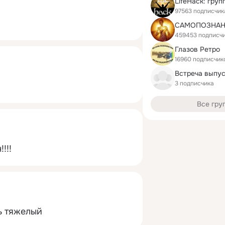
97563 подписчик
САМОПОЗНАН
459453 подписч
Глазов Ретро
16960 подписчик
3 подписчика
Все гру
!!!
ь тяжелый