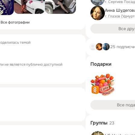
г. Сергиев Поса
Анна Шудегов
г. Глазов (Удмур
Все фотографии
Все дру
оделилась темой
25 подписч
Подарки
ли не является публично доступной
Все под
Группы
23