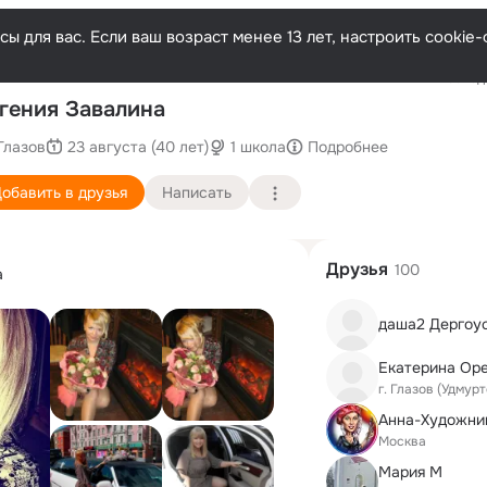
ы для вас. Если ваш возраст менее 13 лет, настроить cooki
Последн
гения Завалина
Глазов
23 августа (40 лет)
1 школа
Подробнее
обавить в друзья
Написать
Друзья
100
а
даша2 Дергоу
Екатерина Oр
г. Глазов (Удмур
Москва
Мария М