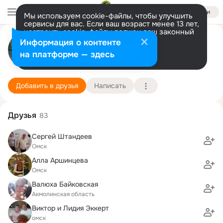
Войти
Мы используем cookie-файлы, чтобы улучшить
сервисы для вас. Если ваш возраст менее 13 лет,
настроить cookie-файлы должен ваш законный
Владимир Иванов
представитель.
Больше информации
Информация о контенте
Разрешить все
Настроить
на платформе — здесь
Мюнхен
2 августа (53 года)
7 школа
Подробнее
Добавить в друзья
Написать
Друзья
83
Сергей Штандеев
Омск
Алла Аршинцева
Омск
Валюха Байковская
Акмолинская область
Виктор и Лидия Эккерт
омск