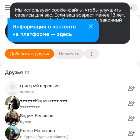
Войти
Мы используем cookie-файлы, чтобы улучшить
сервисы для вас. Если ваш возраст менее 13 лет,
настроить cookie-файлы должен ваш законный
Николай Веревкин
представитель.
Больше информации
Информация о контенте
Разрешить все
Настроить
на платформе — здесь
Курск
1 января (45 лет)
КГУ, Курский государственный университет (б
Подробнее
Добавить в друзья
Написать
Друзья
111
григорий веревкин
энгельс
♥♥♥♥♥♥Марина♥♥♥ ♥♥♥
♥♥♥♥♥♥♥♥♥
Вадим Белашов
Курск
Елена Малахова
г. Курск (Курская область)