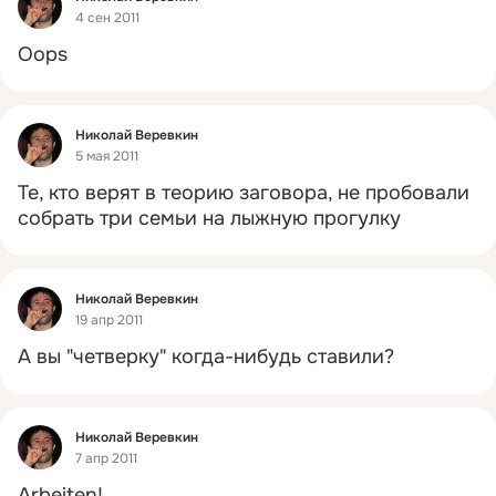
4 сен 2011
Oops
Фид
Николай Веревкин
5 мая 2011
Те, кто верят в теорию заговора, не пробовали 
собрать три семьи на лыжную прогулку
Фид
Николай Веревкин
19 апр 2011
А вы "четверку" когда-нибудь ставили?
Фид
Николай Веревкин
7 апр 2011
Arbeiten!