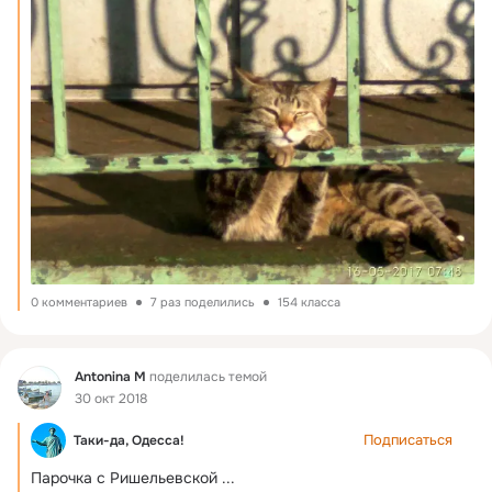
0 комментариев
7 раз поделились
154 класса
Фид
Antonina M
поделилась темой
30 окт 2018
Подписаться
Таки-да, Одесса!
Парочка с Ришельевской
 ...