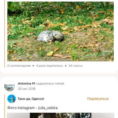
0 комментариев
4 раза поделились
34 класса
Фид
Antonina M
поделилась темой
30 окт 2018
Подписаться
Таки-да, Одесса!
Фото instagram - julia_uslista