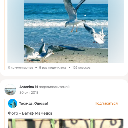
0 комментариев
8 раз поделились
126 классов
Фид
Antonina M
поделилась темой
30 окт 2018
Подписаться
Таки-да, Одесса!
Фото - Вагиф Мамедов