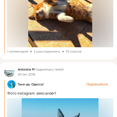
1 комментарий
3 раза поделились
55 классов
Фид
Antonina M
поделилась темой
30 окт 2018
Подписаться
Таки-да, Одесса!
Фото instagram: alekcander1