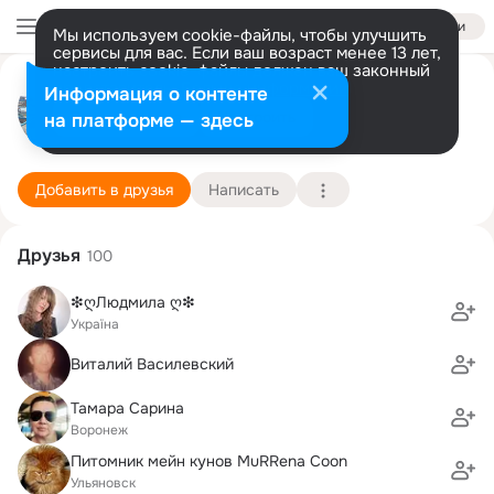
Войти
Мы используем cookie-файлы, чтобы улучшить
сервисы для вас. Если ваш возраст менее 13 лет,
настроить cookie-файлы должен ваш законный
Antonina M
представитель.
Больше информации
Информация о контенте
Разрешить все
Настроить
на платформе — здесь
Одесса
30 ноября (25 лет)
63 школа
Подробнее
Добавить в друзья
Написать
Друзья
100
❇ღЛюдмила ღ❇
Україна
Виталий Василевский
Тамара Сарина
Воронеж
Питомник мейн кунов MuRRena Coon
Ульяновск