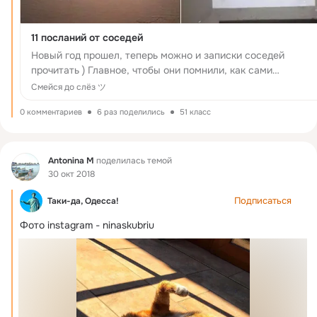
11 посланий от соседей
Новый год прошел, теперь можно и записки соседей
прочитать ) Главное, чтобы они помнили, как сами
праздновали и свои грешки ) Сегодня мы подобрали не
Смейся до слёз ツ
просто объявления, а крик души некоторых
0 комментариев
6 раз поделились
51 класс
Фид
Antonina M
поделилась темой
30 окт 2018
Подписаться
Таки-да, Одесса!
Фото instagram - ninaskubriu