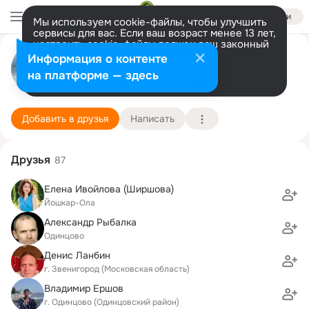
Войти
Мы используем cookie-файлы, чтобы улучшить
сервисы для вас. Если ваш возраст менее 13 лет,
настроить cookie-файлы должен ваш законный
Андрей Садовников
представитель.
Больше информации
Информация о контенте
Разрешить все
Настроить
на платформе — здесь
Одинцово
15 ноября (60 лет)
24 школа
Подробнее
Добавить в друзья
Написать
Друзья
87
Елена Ивойлова (Ширшова)
Йошкар-Ола
Александр Рыбалка
Одинцово
Денис Ланбин
г. Звенигород (Московская область)
Владимир Ершов
г. Одинцово (Одинцовский район)