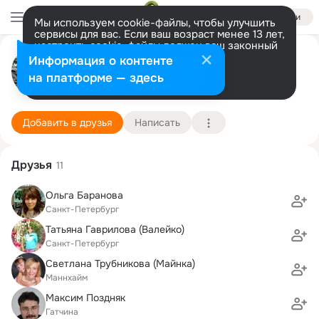
Войти
Мы используем cookie-файлы, чтобы улучшить
сервисы для вас. Если ваш возраст менее 13 лет,
настроить cookie-файлы должен ваш законный
александр гаврилов
представитель.
Больше информации
Информация о контенте
Разрешить все
Настроить
на платформе — здесь
санкт-петербург
4 декабря (60 лет)
7 школа
Подробнее
Добавить в друзья
Написать
Друзья
11
Ольга Баранова
Санкт-Петербург
Татьяна Гаврилова (Валейко)
Санкт-Петербург
Светлана Трубникова (Майнка)
Маннхайм
Максим Поздняк
Гатчина