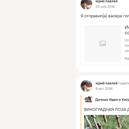
Фид
юрий павлей
25 ноя 2016
Я отправил(а) валера го
И
с
От
по
со
by
Фид
юрий павлей
подел
6 окт 2016
Дачные Идеи и Хит
ВИНОГРАДНАЯ ЛОЗА 