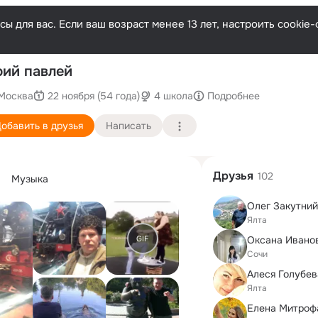
ы для вас. Если ваш возраст менее 13 лет, настроить cooki
П
ий павлей
Москва
22 ноября (54 года)
4 школа
Подробнее
обавить в друзья
Написать
Друзья
102
Музыка
Олег Закутний
Ялта
GIF
Оксана Ивано
Сочи
Алеся Голубев
Ялта
Елена Митроф