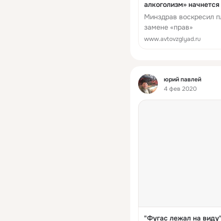
алкоголизм» начнется 
Минздрав воскресил п
замене «прав»
www.avtovzglyad.ru
Фид
юрий павлей
4 фев 2020
"Фугас лежал на виду