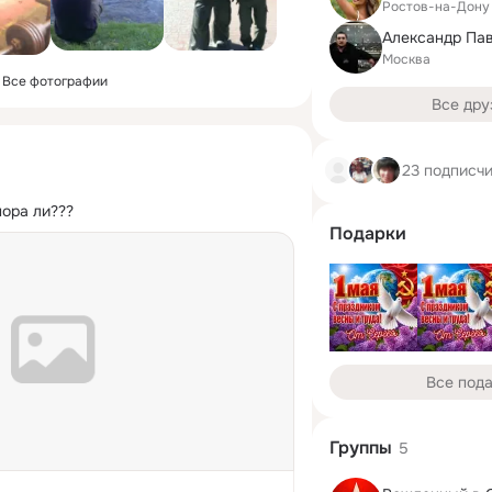
Ростов-на-Дону
Александр Па
Москва
Все фотографии
Все дру
23 подписч
пора ли???
Подарки
Все под
Группы
5