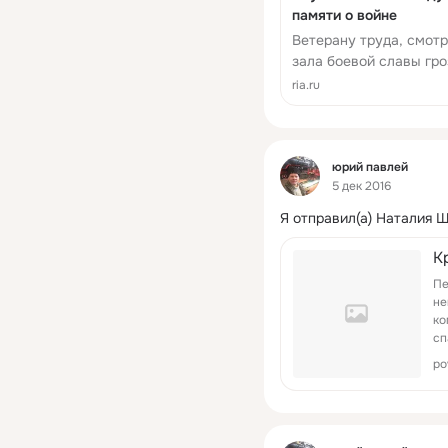
памяти о войне
Ветерану труда, смот
зала боевой славы гро
Его обвиняют в незако
ria.ru
Новости, 03.02.2020
Фид
юрий павлей
5 дек 2016
Я отправил(а) Наталия 
К
Пе
не
ко
сп
po