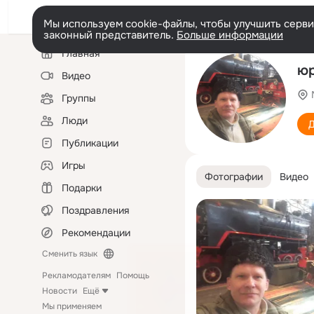
Мы используем cookie-файлы, чтобы улучшить сервис
законный представитель.
Больше информации
Левая
Главная
колонка
юр
Видео
Группы
Люди
Д
Публикации
Игры
Фотографии
Видео
Подарки
Поздравления
Рекомендации
Сменить язык
Рекламодателям
Помощь
Новости
Ещё
Мы применяем