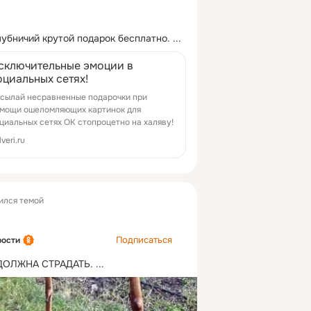
лубничий крутой подарок бесплатно.
 ...
сключительные эмоции в
оциальных сетях!
сылай несравненные подарочки при
мощи ошеломляющих картинок для
циальных сетях ОК стопроцетно на халяву!
lveri.ru
ился темой
Подписаться
рости
ДОЛЖНА СТРАДАТЬ.
 ...