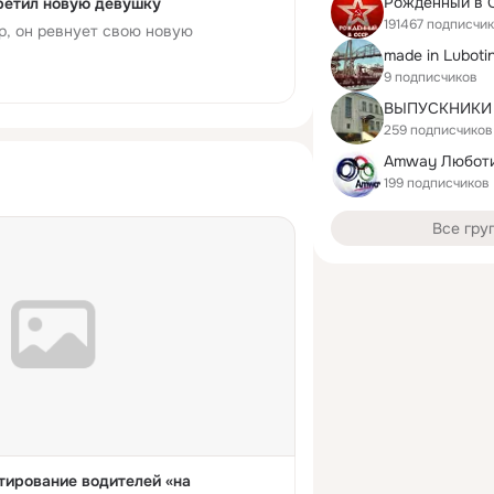
Рожденный в 
ретил новую девушку
191467 подписчи
р, он ревнует свою новую
made in Luboti
9 подписчиков
259 подписчиков
Amway Любот
199 подписчиков
Все гру
тирование водителей «на