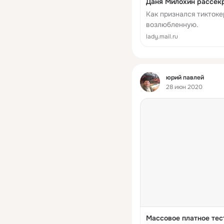
Даня Милохин рассек
Как признался тиктоке
возлюбленную.
lady.mail.ru
Фид
юрий павлей
28 июн 2020
Массовое платное тес