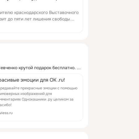
рителю краснодарского Выставочного
зит до пяти лет лишения свободы.
нном хранении взрывчатых... РИА
Шевченко крутой подарок бесплатно.
 ...
расивые эмоции для OK .ru!
редавайте прекрасные эмоции с помощью
имоверных изображений для
мментариях Однокашники .ру целиком за
асибо!
viess.ru