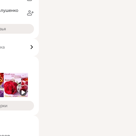
влушенко
зья
ика
арки