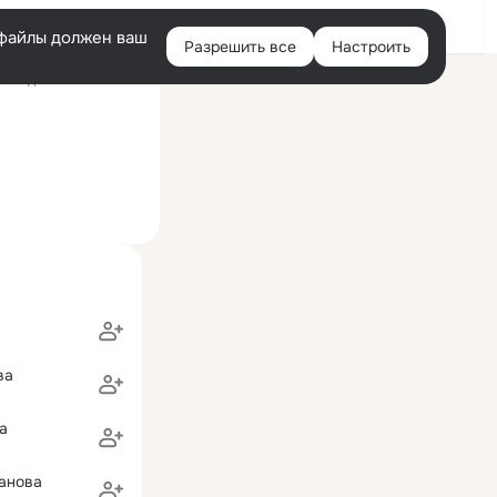
Войти
e-файлы должен ваш
Разрешить все
Настроить
Правая
оследний визит: 9 июн
колонка
ва
а
анова