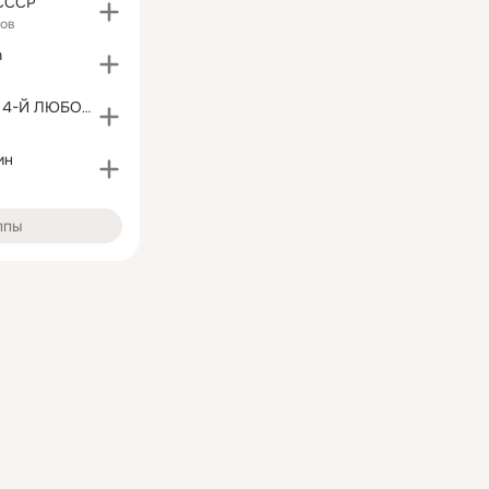
СССР
ков
n
ВЫПУСКНИКИ 4-Й ЛЮБОТИНСКОЙ.....
ин
ппы