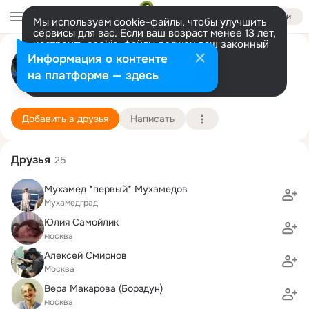
Войти
Мы используем cookie-файлы, чтобы улучшить
сервисы для вас. Если ваш возраст менее 13 лет,
настроить cookie-файлы должен ваш законный
Андрей Гришин
представитель.
Больше информации
Информация о контенте
Разрешить все
Настроить
на платформе — здесь
Москва
16 мая (40 лет)
11 школа
Подробнее
Добавить в друзья
Написать
Друзья
25
Мухамед *первый* Мухамедов
Мухамедград
Юлия Самойлик
москва
Алексей Смирнов
Москва
Вера Макарова (Борздун)
москва