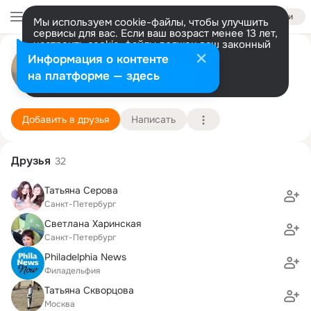
Войти
Мы используем cookie-файлы, чтобы улучшить
сервисы для вас. Если ваш возраст менее 13 лет,
настроить cookie-файлы должен ваш законный
Мария Темкина
представитель.
Больше информации
Информация о контенте
Разрешить все
Настроить
на платформе — здесь
Филадельфия
4 июня (51 год)
272 гимназия
Подробнее
Добавить в друзья
Написать
Друзья
32
Татьяна Серова
Санкт-Петербург
Светлана Харинская
Санкт-Петербург
Philadelphia News
Филадельфия
Татьяна Скворцова
Москва