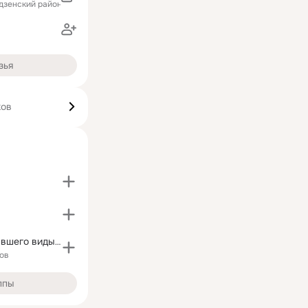
идзенский район)
зья
ков
Страница видавшего виды видео
ов
ппы