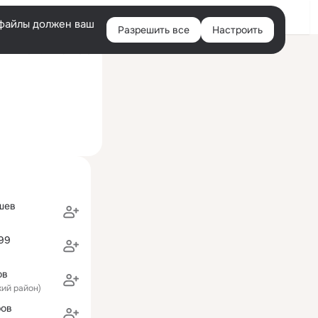
Войти
e-файлы должен ваш
Разрешить все
Настроить
Правая
ий визит: 27 ноя 2016
колонка
шев
999
ов
кий район)
ров