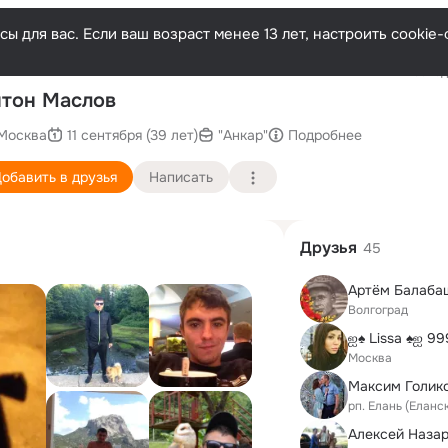
ы для вас. Если ваш возраст менее 13 лет, настроить cooki
Последн
тон Маслов
Москва
11 сентября (39 лет)
"Анкар"
Подробнее
обавить в друзья
Написать
Друзья
45
Артём Балаба
Волгоград
ஐ♠ Lissa ♠ஐ 9
Москва
Максим Голик
рп. Елань (Еланс
Алексей Наза