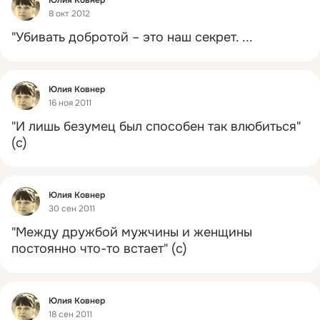
8 окт 2012
"Убивать добротой – это наш секрет.
 ...
Фид
Юлия Ковнер
16 ноя 2011
"И лишь безумец был способен так влюбиться" 
(с)
Фид
Юлия Ковнер
30 сен 2011
"Между дружбой мужчины и женщины 
постоянно что-то встает" (с)
Фид
Юлия Ковнер
18 сен 2011