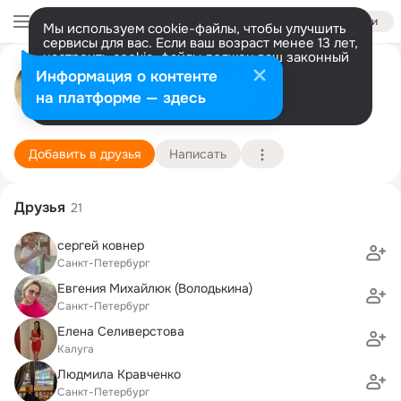
Войти
Мы используем cookie-файлы, чтобы улучшить
сервисы для вас. Если ваш возраст менее 13 лет,
настроить cookie-файлы должен ваш законный
Юлия Ковнер
представитель.
Больше информации
Информация о контенте
Разрешить все
Настроить
на платформе — здесь
Санкт-Петербург
13 сентября (40 лет)
512 школа
Подробнее
Добавить в друзья
Написать
Друзья
21
сергей ковнер
Санкт-Петербург
Евгения Михайлюк (Володькина)
Санкт-Петербург
Елена Селиверстова
Калуга
Людмила Кравченко
Санкт-Петербург