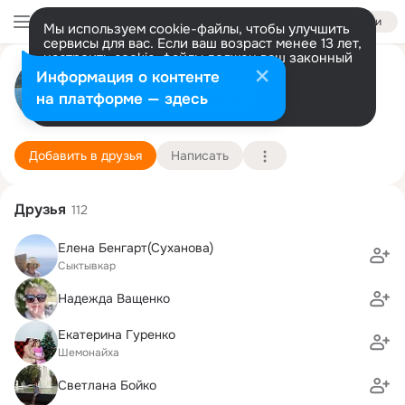
Войти
Мы используем cookie-файлы, чтобы улучшить
сервисы для вас. Если ваш возраст менее 13 лет,
настроить cookie-файлы должен ваш законный
Yelena Busch
представитель.
Больше информации
Информация о контенте
Разрешить все
Настроить
на платформе — здесь
Кронах
25 декабря (45 лет)
3 школа
Подробнее
Добавить в друзья
Написать
Друзья
112
Елена Бенгарт(Суханова)
Сыктывкар
Надежда Ващенко
Екатерина Гуренко
Шемонайха
Светлана Бойко