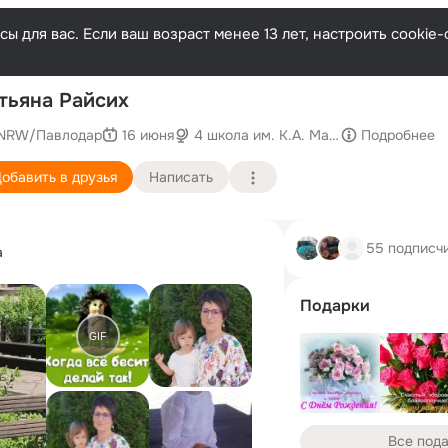
ы для вас. Если ваш возраст менее 13 лет, настроить cooki
П
тьяна Райсих
NRW/Павлодар
16 июня
4 школа им. К.А. Макпалеева
Подробнее
обавить в друзья
Написать
55 подписч
а
Подарки
GIF
Все под