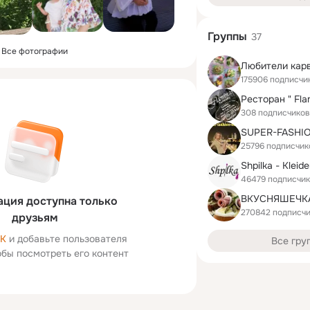
Группы
37
Все фотографии
175906 подписчи
308 подписчиков
SUPER-FASHI
25796 подписчик
Shpilka - Kleid
46479 подписчи
ВКУСНЯШЕЧКА
ция доступна только
270842 подписч
друзьям
ОК
и добавьте пользователя
Все гру
тобы посмотреть его контент