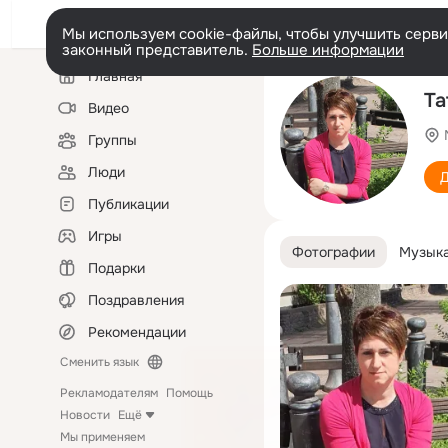
Мы используем cookie-файлы, чтобы улучшить сервис
законный представитель.
Больше информации
Левая
Главная
колонка
Та
Видео
Группы
Люди
Д
Публикации
Игры
Фотографии
Музык
Подарки
Поздравления
Рекомендации
Сменить язык
Рекламодателям
Помощь
Новости
Ещё
Мы применяем