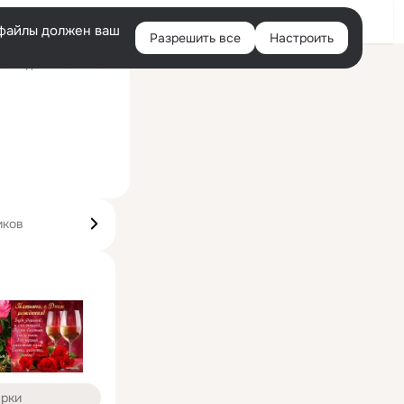
Войти
e-файлы должен ваш
Разрешить все
Настроить
Правая
оследний визит: 2 авг
колонка
иков
арки