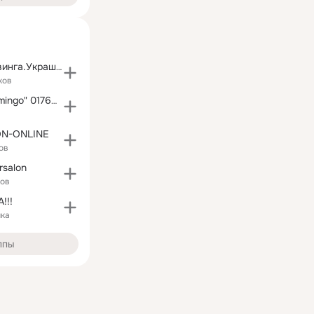
Любители карвинга.Украшение стола -это искусство.
ков
Ресторан " Flamingo" 017621326278
ON-ONLINE
ов
ersalon
ков
!!!
ика
ппы