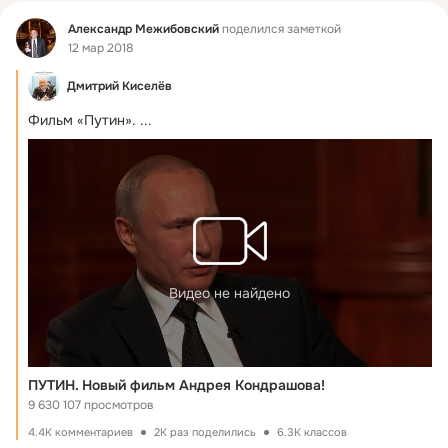
Фид
Александр Межибовский
поделился заметкой
12 мар 2018
Дмитрий Киселёв
Фильм «Путин».
 ...
Видео не найдено
ПУТИН. Новый фильм Андрея Кондрашова!
9 630 107 просмотров
4.4K комментариев
2K раз поделились
6.3K классов