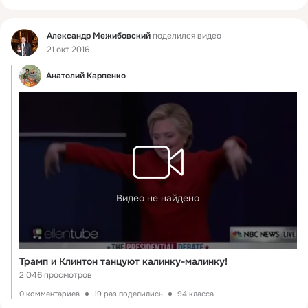
Фид
Александр Межибовский
поделился видео
21 окт 2016
Анатолий Карпенко
Видео не найдено
Трамп и Клинтон танцуют калинку-малинку!
2 046 просмотров
0 комментариев
19 раз поделились
94 класса