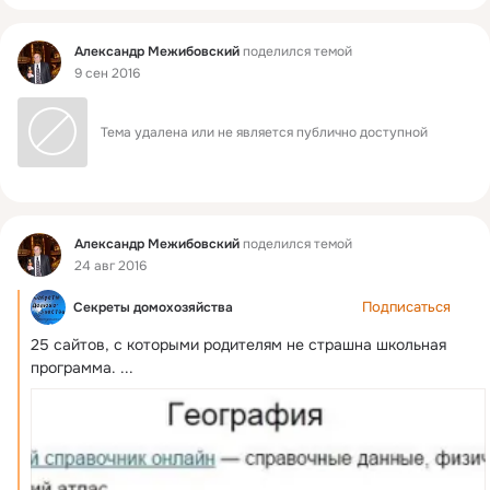
Фид
Александр Межибовский
поделился темой
9 сен 2016
Тема удалена или не является публично доступной
Фид
Александр Межибовский
поделился темой
24 авг 2016
Подписаться
Секреты домохозяйства
25 сайтов, с которыми родителям не страшна школьная 
программа.
 ...