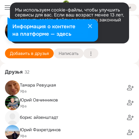
Войти
Мы используем cookie-файлы, чтобы улучшить
сервисы для вас. Если ваш возраст менее 13 лет,
настроить cookie-файлы должен ваш законный
Александр Межибовский
представитель.
Больше информации
Информация о контенте
Разрешить все
Настроить
на платформе — здесь
Уфа
16 ноября (77 лет)
93 гимназия
Подробнее
Добавить в друзья
Написать
Друзья
32
Тамара Ревуцкая
Уфа
Юрий Овчинников
Уфа
борис айзенштадт
Юрий Фахретдинов
Уфа