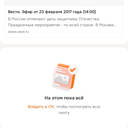
Вести. Эфир от 23 февраля 2017 года (14:00)
В России отмечают день защитника Отечества.
Праздничные мероприятия - по всей стране. В Москве
Владимир Путин возложил цветы к Могиле Неизвестного
www.vesti.ru
солдата. Тысячи семей военнослужащих получают
жилищные сертифи...
На этом пока всё
Войдите в ОК
, чтобы посмотреть всю
ленту