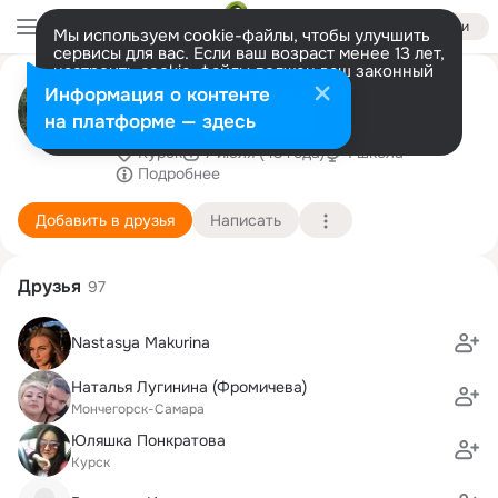
Войти
Мы используем cookie-файлы, чтобы улучшить
сервисы для вас. Если ваш возраст менее 13 лет,
настроить cookie-файлы должен ваш законный
Александра
представитель.
Больше информации
Информация о контенте
Афанасьева(Пономарёва)
Разрешить все
Настроить
на платформе — здесь
Курск
7 июля (43 года)
1 школа
Подробнее
Добавить в друзья
Написать
Друзья
97
Nastasya Makurina
Наталья Лугинина (Фромичева)
Мончегорск-Самара
Юляшка Понкратова
Курск