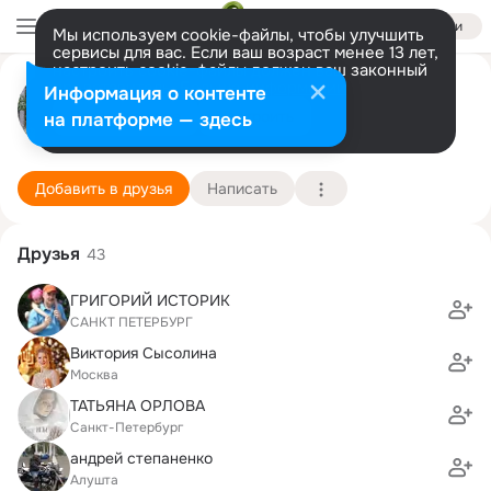
Войти
Мы используем cookie-файлы, чтобы улучшить
сервисы для вас. Если ваш возраст менее 13 лет,
настроить cookie-файлы должен ваш законный
Елена Ключникова
представитель.
Больше информации
Информация о контенте
Разрешить все
Настроить
на платформе — здесь
Санкт-Петербург
3 ноября
206 школа
Подробнее
Добавить в друзья
Написать
Друзья
43
ГРИГОРИЙ ИСТОРИК
САНКТ ПЕТЕРБУРГ
Виктория Сысолина
Москва
ТАТЬЯНА ОРЛОВА
Санкт-Петербург
андрей степаненко
Алушта