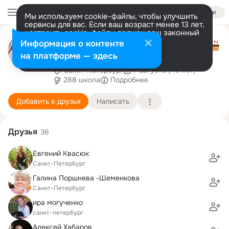
Войти
Мы используем cookie-файлы, чтобы улучшить
сервисы для вас. Если ваш возраст менее 13 лет,
настроить cookie-файлы должен ваш законный
Светлана
представитель.
Больше информации
Информация о контенте
Климова(Актимирова)
Разрешить все
Настроить
на платформе — здесь
Санкт-Петербург
7 августа (46 лет)
288 школа
Подробнее
Добавить в друзья
Написать
Друзья
36
Евгений Квасюк
Санкт-Петербург
Галина Поршнева -Шеменкова
Санкт-Петербург
ира могученко
санкт-петербург
Алексей Хабаров