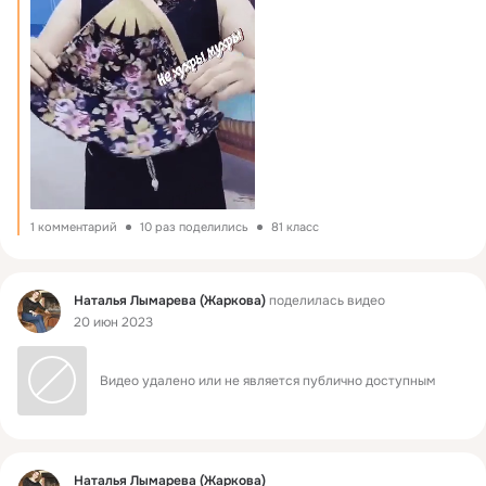
1 комментарий
10 раз поделились
81 класс
Фид
Наталья Лымарева (Жаркова)
поделилась видео
20 июн 2023
Видео удалено или не является публично доступным
Фид
Наталья Лымарева (Жаркова)