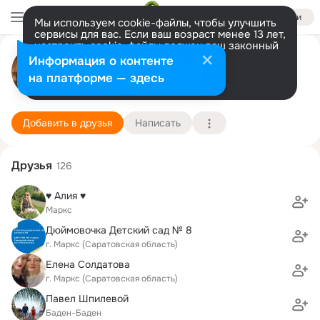
Войти
Мы используем cookie-файлы, чтобы улучшить
сервисы для вас. Если ваш возраст менее 13 лет,
настроить cookie-файлы должен ваш законный
Наталья Лымарева (Жаркова)
представитель.
Больше информации
Информация о контенте
Разрешить все
Настроить
на платформе — здесь
Кирн
20 октября (48 лет)
5 школа
Подробнее
Добавить в друзья
Написать
Друзья
126
♥ Алия ♥
Маркс
Дюймовочка Детский сад № 8
г. Маркс (Саратовская область)
Елена Солдатова
г. Маркс (Саратовская область)
Павел Шпилевой
Баден-Баден