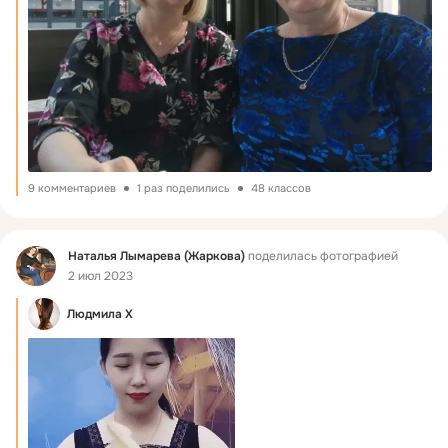
9 комментариев
1 раз поделились
48 классов
Фид
Наталья Лымарева (Жаркова)
поделилась фотографией
2 июл 2023
Людмила Х