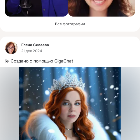
Все фотографии
Фид
Елена Силаева
21 дек 2024
💫 Создано с помощью GigaChat