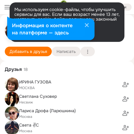
Войти
Мы используем cookie-файлы, чтобы улучшить
сервисы для вас. Если ваш возраст менее 13 лет,
настроить cookie-файлы должен ваш законный
Елена Силаева
представитель.
Больше информации
Информация о контенте
Разрешить все
Настроить
на платформе — здесь
москва
14 июля (53 года)
877 школа
Подробнее
Добавить в друзья
Написать
Друзья
18
ИРИНА ГУЗОВА
МОСКВА
Светлана Суховер
Несвиж
Лариса Дрофа (Ларюшкина)
Москва
Света ✌С
Москва