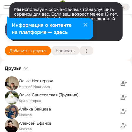
Войти
Мы используем cookie-файлы, чтобы улучшить
сервисы для вас. Если ваш возраст менее 13 лет,
настроить cookie-файлы должен ваш законный
Мария Уварова
представитель.
Больше информации
Информация о контенте
Разрешить все
Настроить
на платформе — здесь
Москва
16 мая (54 года)
54 школа (с углубленным изучением отдельных
Подробнее
Добавить в друзья
Написать
Друзья
44
Ольга Нестерова
Нижний Новгород
Ольга Свистовская (Трушина)
Красногорск
Алёнка Зайцева
Москва
Алексей Ефанов
Москва