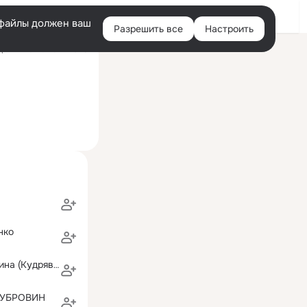
Войти
e-файлы должен ваш
Разрешить все
Настроить
Правая
ний визит: 2 авг 2025
колонка
нко
наталья жигулина (Кудрявцева)
ДУБРОВИН