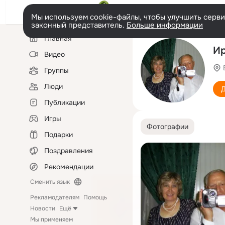
Мы используем cookie-файлы, чтобы улучшить сервис
законный представитель.
Больше информации
Левая
Главная
колонка
Ир
Видео
Группы
Люди
Д
Публикации
Игры
Фотографии
Подарки
Поздравления
Рекомендации
Сменить язык
Рекламодателям
Помощь
Новости
Ещё
Мы применяем