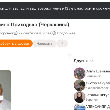
ы для вас. Если ваш возраст менее 13 лет, настроить cooki
Послед
ина Приходько (Черкашина)
Воронеж
27 сентября (69 лет)
Подробнее
обавить в друзья
Написать
Друзья
23
Ольга Шамина
Челябинск
виктор вакуле
г. Железногорск
Воронеж
АЛЕКСАНДР 