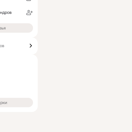
андров
зья
ков
арки