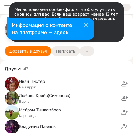
Войти
Мы используем cookie-файлы, чтобы улучшить
сервисы для вас. Если ваш возраст менее 13 лет,
настроить cookie-файлы должен ваш законный
Андрей Шлатгавер
представитель.
Больше информации
Информация о контенте
Разрешить все
Настроить
на платформе — здесь
Waldshut
24 марта (55 лет)
29 школа
Подробнее
Добавить в друзья
Написать
Друзья
47
Иван Пистер
Neuruppin
Любовь Крейс(Симонова)
Варна
Мейрам Тишкамбаев
Караганда
Владимир Павлюк