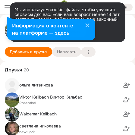
Войти
Мы используем cookie-файлы, чтобы улучшить
сервисы для вас. Если ваш возраст менее 13 лет,
настроить cookie-файлы должен ваш законный
Владимир Кондрат
представитель.
Больше информации
Информация о контенте
Разрешить все
Настроить
на платформе — здесь
Hannover
16 марта (55 лет)
19 школа им. М. Жумабаева
Подробнее
Добавить в друзья
Написать
Друзья
20
ольга литвинова
Viktor Keilbach Виктор Кельбах
Rosenthal
Waldemar Keilbach
светлана николаева
new york