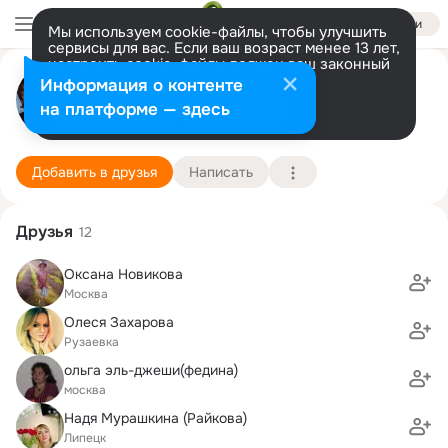
Войти
Мы используем cookie-файлы, чтобы улучшить
сервисы для вас. Если ваш возраст менее 13 лет,
настроить cookie-файлы должен ваш законный
Ирина Мелихова
представитель.
Больше информации
Информация о контенте
Разрешить все
Настроить
на платформе — здесь
Москва
3 февраля (69 лет)
МЭИ (ТУ), Московский энергетический институ
Подробнее
Добавить в друзья
Написать
Друзья
12
Оксана Новикова
Москва
Олеся Захарова
Рузаевка
ольга эль-джеши(федина)
москва
Надя Мурашкина (Райкова)
Липецк