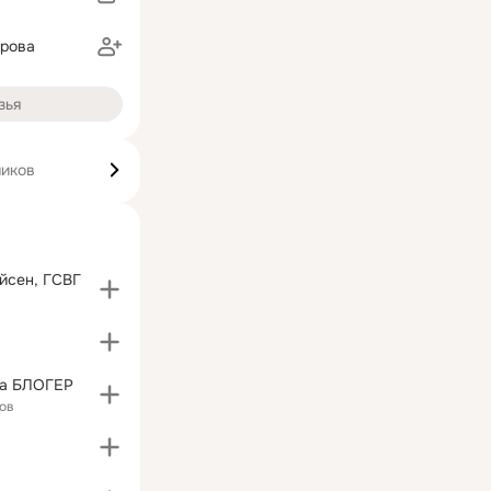
арова
зья
чиков
айсен, ГСВГ
ма БЛОГЕР
ов