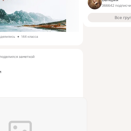
366642 подписч
Все гру
оделились
144 класса
поделился заметкой
и