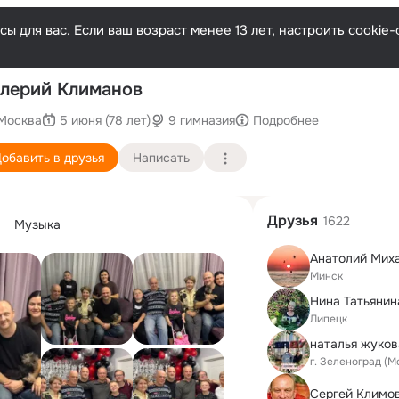
ы для вас. Если ваш возраст менее 13 лет, настроить cooki
П
лерий Климанов
Москва
5 июня (78 лет)
9 гимназия
Подробнее
обавить в друзья
Написать
Друзья
1622
Музыка
Анатолий Мих
Минск
Липецк
наталья жуков
г. Зеленоград (М
Сергей Климо