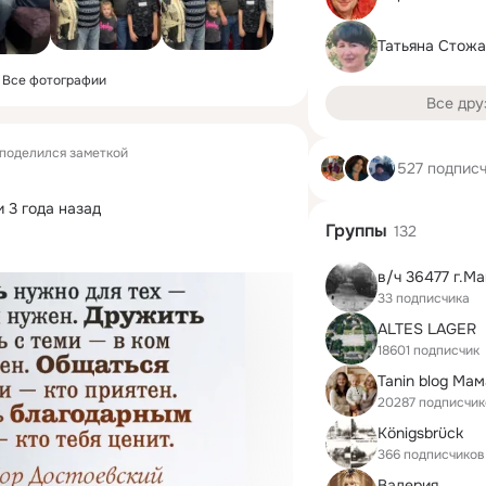
Татьяна Стож
Все фотографии
Все дру
поделился заметкой
527 подпис
 3 года назад
Группы
132
в/ч 36477 г.М
33 подписчика
ALTES LAGER
18601 подписчик
Tanin blog Ма
20287 подписчик
Königsbrück
366 подписчиков
Валерия