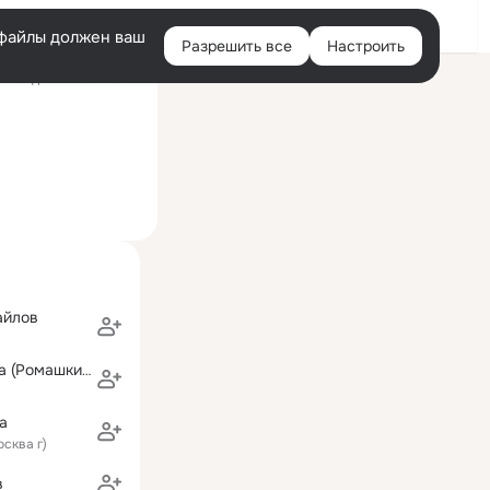
Войти
e-файлы должен ваш
Разрешить все
Настроить
Правая
оследний визит: 6 авг
колонка
айлов
Нина Татьянина (Ромашкина)
а
осква г)
в