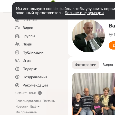
Мы используем cookie-файлы, чтобы улучшить сервис
законный представитель.
Больше информации
Левая
Главная
колонка
Ва
Видео
Группы
Люди
Д
Публикации
Игры
Фотографии
Видео
Подарки
Поздравления
Рекомендации
Сменить язык
Рекламодателям
Помощь
Новости
Ещё
Мы применяем