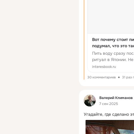
Вот почему стоит пи
подумал, что это та
Пить воду сразу по
ритуал в Японии. Не 
interesbook.ru
30 комментариев
31 раз
Фид
Валерий Климанов
7 сен 2025
Угадайте, где сделано э