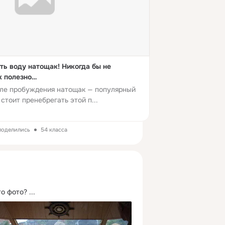
ть воду натощак! Никогда бы не
к полезно…
сле пробуждения натощак — популярный
стоит пренебрегать этой п...
 поделились
54 класса
то фото?
 ...