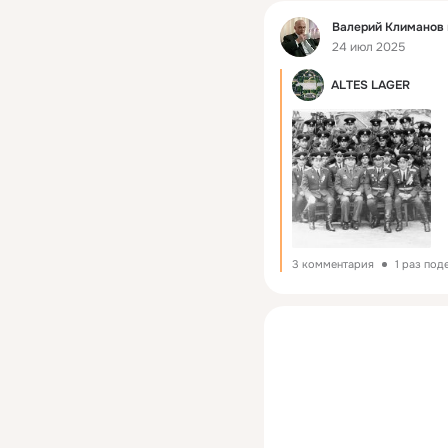
Фид
Валерий Климанов
24 июл 2025
ALTES LAGER
3 комментария
1 раз под