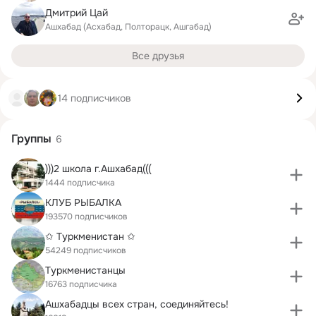
Дмитрий Цай
Ашхабад (Асхабад, Полторацк, Ашгабад)
Все друзья
14 подписчиков
Группы
6
)))2 школа г.Ашхабад(((
1444 подписчика
КЛУБ РЫБАЛКА
193570 подписчиков
✩ Туркменистан ✩
54249 подписчиков
Туркменистанцы
16763 подписчика
Ашхабадцы всех стран, соединяйтесь!