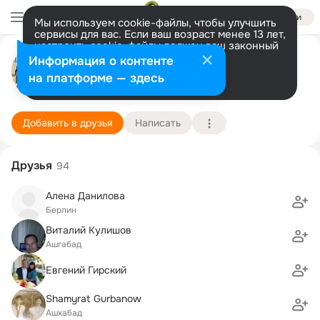
Войти
Мы используем cookie-файлы, чтобы улучшить
сервисы для вас. Если ваш возраст менее 13 лет,
настроить cookie-файлы должен ваш законный
Сергей Гирский
представитель.
Больше информации
Информация о контенте
Разрешить все
Настроить
на платформе — здесь
Киль
24 августа (48 лет)
2 школа
Подробнее
Добавить в друзья
Написать
Друзья
94
Алена Данилова
Берлин
Виталий Кулишов
Ашгабад
Евгений Гирский
Shamyrat Gurbanow
Ашхабад