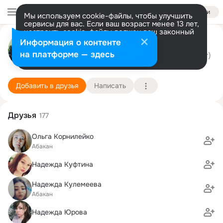
Войти
Мы используем cookie-файлы, чтобы улучшить
сервисы для вас. Если ваш возраст менее 13 лет,
настроить cookie-файлы должен ваш законный
Кристина Степанова
представитель.
Больше информации
Информация о контенте
Разрешить все
Настроить
на платформе — здесь
г. Саяногорск (Хакасия Республика)
24 декабря (40 лет)
9 школа
Подробнее
Добавить в друзья
Написать
Друзья
177
Ольга Корнилейко
Абакан
Надежда Куфтина
Надежда Кулемеева
Абакан
Надежда Юрова