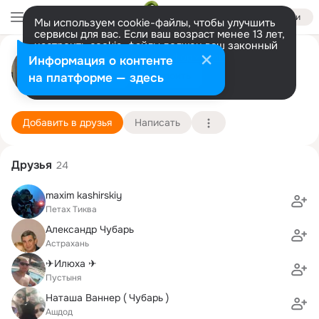
Войти
Мы используем cookie-файлы, чтобы улучшить
сервисы для вас. Если ваш возраст менее 13 лет,
настроить cookie-файлы должен ваш законный
Слава Чубарь
представитель.
Больше информации
Информация о контенте
Разрешить все
Настроить
на платформе — здесь
Израиль
26 июля (48 лет)
Школа "Мевоот Ям-Михморет"
Подробнее
Добавить в друзья
Написать
Друзья
24
maxim kashirskiy
Петах Тиква
Александр Чубарь
Астрахань
✈Илюха ✈
Пустыня
Наташа Ваннер ( Чубарь )
Ашдод