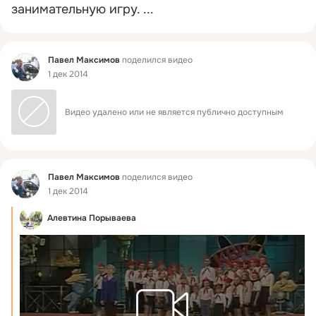
занимательную игру.
 ...
Фид
Павел Максимов
поделился видео
1 дек 2014
Видео удалено или не является публично доступным
Фид
Павел Максимов
поделился видео
1 дек 2014
Алевтина Порываева