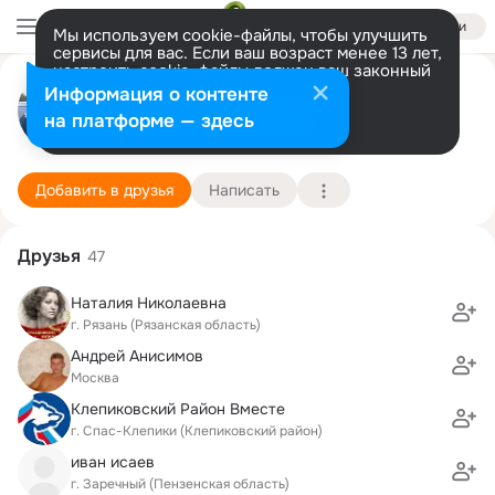
Войти
Мы используем cookie-файлы, чтобы улучшить
сервисы для вас. Если ваш возраст менее 13 лет,
настроить cookie-файлы должен ваш законный
Павел Максимов
представитель.
Больше информации
Информация о контенте
GIF
Разрешить все
Настроить
на платформе — здесь
Москва
20 июня (51 год)
1 школа
Подробнее
Добавить в друзья
Написать
Друзья
47
Наталия Николаевна
г. Рязань (Рязанская область)
Андрей Анисимов
Москва
Клепиковский Район Вместе
г. Спас-Клепики (Клепиковский район)
иван исаев
г. Заречный (Пензенская область)