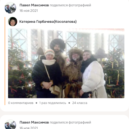
Фид
Павел Максимов
поделился фотографией
16 ноя 2021
Катерина Горбачева(Косолапова)
0 комментариев
1 раз поделились
24 класса
Фид
Павел Максимов
поделился фотографией
16 ноя 2021