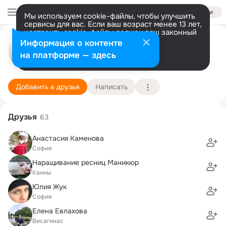
Войти
Мы используем cookie-файлы, чтобы улучшить
сервисы для вас. Если ваш возраст менее 13 лет,
настроить cookie-файлы должен ваш законный
Екатерина Аржанова
представитель.
Больше информации
Информация о контенте
Разрешить все
Настроить
на платформе — здесь
Ментон
12 сентября (47 лет)
48 школа
Подробнее
Добавить в друзья
Написать
Друзья
63
Анастасия Каменова
София
Наращивание ресниц Маникюр
Канны
Юлия Жук
София
Елена Евлахова
Висагинас