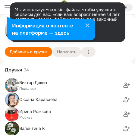
Войти
Мы используем cookie-файлы, чтобы улучшить
сервисы для вас. Если ваш возраст менее 13 лет,
настроить cookie-файлы должен ваш законный
Татьяна Дасова
представитель.
Больше информации
Информация о контенте
Разрешить все
Настроить
на платформе — здесь
Москва
9 октября (70 лет)
648 школа (с профильными и гимназическими к
Подробнее
Добавить в друзья
Написать
Друзья
34
Виктор Докин
Подольск
Оксана Караваева
Ирина Рожкова
Москва
Валентина К