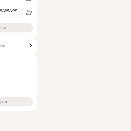
едведюк
зья
ков
арки