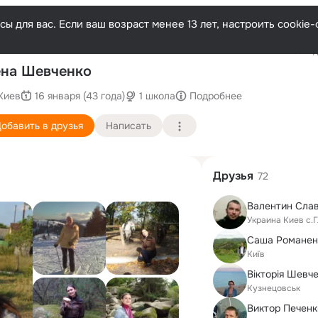
ы для вас. Если ваш возраст менее 13 лет, настроить cooki
Последн
на Шевченко
Киев
16 января (43 года)
1 школа
Подробнее
обавить в друзья
Написать
Друзья
72
Валентин Сла
Украина Киев с.
Саша Романен
Київ
Вікторія Шевч
Кузнецовськ
Виктор Печенк