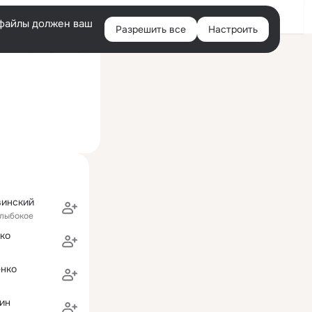
Войти
e-файлы должен ваш
Разрешить все
Настроить
Правая
ий визит: 25 окт 2016
колонка
винский
Глыбокое
ко
енко
ин