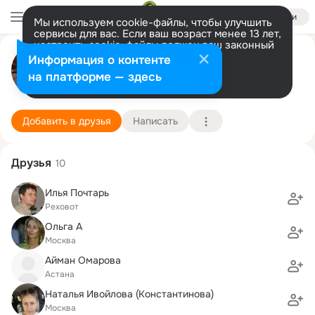
Войти
Мы используем cookie-файлы, чтобы улучшить
сервисы для вас. Если ваш возраст менее 13 лет,
настроить cookie-файлы должен ваш законный
Елена Левин
представитель.
Больше информации
Информация о контенте
Разрешить все
Настроить
на платформе — здесь
Торонто
1 августа (56 лет)
МГГУ, Московский государственный горный ун
Подробнее
Добавить в друзья
Написать
Друзья
10
Илья Почтарь
Реховот
Ольга A
Москва
Айман Омарова
Астана
Наталья Ивойлова (Константинова)
Москва