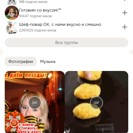
188 подписчиков
Готовим со вкусом!™
91447 подписчиков
Шеф-повар ОК, с нами вкусно и смешно.
2267425 подписчиков
Все группы
Фотографии
Музыка
GIF
GIF