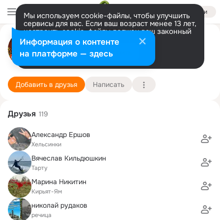
Войти
Мы используем cookie-файлы, чтобы улучшить
сервисы для вас. Если ваш возраст менее 13 лет,
настроить cookie-файлы должен ваш законный
Ирина Отнякина (Смородина)
представитель.
Больше информации
Информация о контенте
GIF
Разрешить все
Настроить
на платформе — здесь
Тарту
25 ноября (45 лет)
6 школа
Подробнее
Добавить в друзья
Написать
Друзья
119
Александр Ершов
Хельсинки
Вячеслав Кильдюшкин
Тарту
Марина Никитин
Кирьят-Ям
николай рудаков
речица