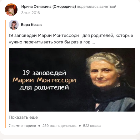
Фид
Ирина Отнякина (Смородина)
поделилась заметкой
3 янв 2016
Вера Козак
19 заповедей Марии Монтессори   для родителей, которые 
нужно перечитывать хотя бы раз в год
 ...
Показать еще
7 комментариев
289 раз поделились
522 класса