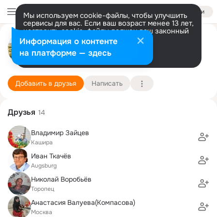
Войти
Мы используем cookie-файлы, чтобы улучшить
сервисы для вас. Если ваш возраст менее 13 лет,
настроить cookie-файлы должен ваш законный
Сергей Пугачев
представитель.
Больше информации
Информация о контенте
Разрешить все
Настроить
на платформе — здесь
село Белые Воды (Аксу-новое название)
10 января (46 лет)
5 школа им. М. Горького
Подробнее
Добавить в друзья
Написать
Друзья
14
Владимир Зайцев
Кашира
Иван Ткачёв
Augsburg
Николай Воробьёв
Торопец
Анастасия Валуева(Компасова)
Москва