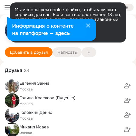
Войти
Мы используем cookie-файлы, чтобы улучшить
сервисы для вас. Если ваш возраст менее 13 лет,
настроить cookie-файлы должен ваш законный
Галина Свиридкина
представитель.
Больше информации
Информация о контенте
Разрешить все
Настроить
на платформе — здесь
Москва
25 мая (46 лет)
ВЗФЭИ, Всероссийский заочный финансово-эк
Подробнее
Добавить в друзья
Написать
Друзья
33
Евгения Заина
Москва
Галина Краскова (Луценко)
Москва
Головкин Денис
Москва
Михаил Исаев
москва