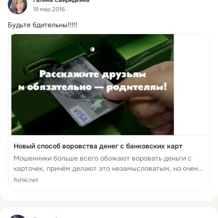
19 мар 2016
Будьте бдительны!!!!!
Новый способ воровства денег с банковских карт
Мошенники больше всего обожают воровать деньги с
карточек, причём делают это незамысловатым, но очень
эффективным способом...
fishki.net