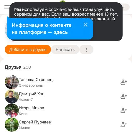
Войти
Мы используем cookie-файлы, чтобы улучшить
сервисы для вас. Если ваш возраст менее 13 лет,
настроить cookie-файлы должен ваш законный
представитель.
Больше информации
Олена Українка
Информация о контенте
Разрешить все
Настроить
на платформе — здесь
Київ
23 мая (50 лет)
Подробнее
Добавить в друзья
Написать
Друзья
200
Танюша Стрелец
Симферополь
Дмитрий Хан
Чехов-7
Игорь Миков
Киев
Сергей Пурчаев
Минск