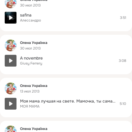
30 июл 2013
safina
3:51
Алессандро
Фид
Олена Українка
30 июл 2013
A novembre
3:08
Giusy Ferrery
Фид
Олена Українка
13 июл 2013
Моя мама лучшая на свете. Мамочка, ты самая лучшая! Поздравляю тебя с твоим днем Рождения!!!!Я ТЕБЯ ОЧЕНЬ ОЧЕНЬ ОЧЕНЬ СИЛЬНО ЛЮБЛЮ!!! 26.04.2011 .ТАНЮША
5:10
МОЯ МАМА
Фид
Олена Українка