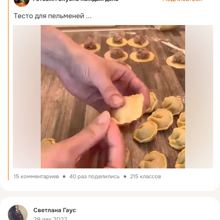
Тeстo для пeльмeнeй
 ...
15 комментариев
40 раз поделились
215 классов
Фид
Светлана Гаус
29 дек 2022