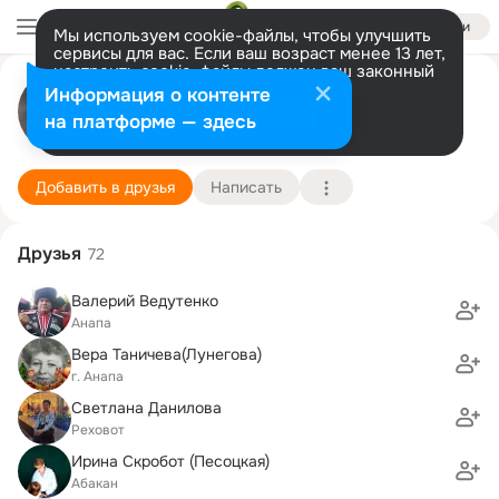
Войти
Мы используем cookie-файлы, чтобы улучшить
сервисы для вас. Если ваш возраст менее 13 лет,
настроить cookie-файлы должен ваш законный
представитель.
Больше информации
Светлана Гаус
Информация о контенте
Разрешить все
Настроить
на платформе — здесь
Дрезден
19 июня
Подробнее
Добавить в друзья
Написать
Друзья
72
Валерий Ведутенко
Анапа
Вера Таничева(Лунегова)
г. Анапа
Светлана Данилова
Реховот
Ирина Скробот (Песоцкая)
Абакан