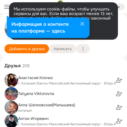
Войти
Мы используем cookie-файлы, чтобы улучшить
сервисы для вас. Если ваш возраст менее 13 лет,
настроить cookie-файлы должен ваш законный
Анастасия Клочкова
представитель.
Больше информации
Информация о контенте
Разрешить все
Настроить
на платформе — здесь
г. Когалым (Ханты-Мансийский Автономный окр
21 марта (37 лет)
Болчарская школа
Подробнее
Добавить в друзья
Написать
Друзья
205
Анастасия Клочко
г. Когалым (Ханты-Мансийский Автономный округ - Югра АО)
Tatyana Viktorovna
Алла Шелковская(Малышева)
когалым
Антон Игоревич
г. Когалым (Ханты-Мансийский Автономный округ - Югра АО)