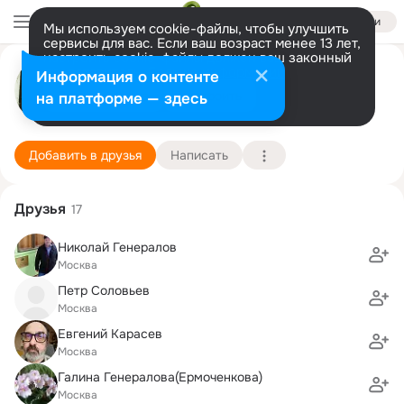
Войти
Мы используем cookie-файлы, чтобы улучшить
сервисы для вас. Если ваш возраст менее 13 лет,
настроить cookie-файлы должен ваш законный
Дмитрий Шелепеев
представитель.
Больше информации
Информация о контенте
Разрешить все
Настроить
на платформе — здесь
Москва
24 ноября (64 года)
169 школа
Подробнее
Добавить в друзья
Написать
Друзья
17
Николай Генералов
Москва
Петр Соловьев
Москва
Евгений Карасев
Москва
Галина Генералова(Ермоченкова)
Москва