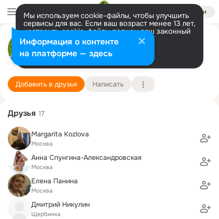
Войти
Мы используем cookie-файлы, чтобы улучшить
сервисы для вас. Если ваш возраст менее 13 лет,
настроить cookie-файлы должен ваш законный
Илья Грибов
представитель.
Больше информации
Информация о контенте
Разрешить все
Настроить
на платформе — здесь
Москва
16 мая (53 года)
Лицей Информационных Технологий №1533
Подробнее
Добавить в друзья
Написать
Друзья
17
Мargarita Kozlova
Москва
Анна Спунгина-Александровская
Москва
Елена Панина
Москва
Дмитрий Никулин
Щербинка