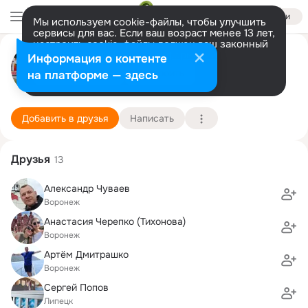
Войти
Мы используем cookie-файлы, чтобы улучшить
сервисы для вас. Если ваш возраст менее 13 лет,
настроить cookie-файлы должен ваш законный
Евгений Черепко
представитель.
Больше информации
Информация о контенте
Разрешить все
Настроить
на платформе — здесь
Воронеж
2 октября (42 года)
9 школа
Подробнее
Добавить в друзья
Написать
Друзья
13
Александр Чуваев
Воронеж
Анастасия Черепко (Тихонова)
Воронеж
Артём Дмитрашко
Воронеж
Сергей Попов
Липецк