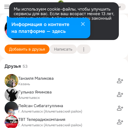
Войти
Мы используем cookie-файлы, чтобы улучшить
сервисы для вас. Если ваш возраст менее 13 лет,
настроить cookie-файлы должен ваш законный
Ленар Маликов
представитель.
Больше информации
Информация о контенте
Разрешить все
Настроить
на платформе — здесь
Альметьевск
7 августа (44 года)
Татарская гимназия
Подробнее
Добавить в друзья
Написать
Друзья
53
Танзиля Маликова
Казань
Гульназ Яминова
Альметьевск
Лейсан Сибагатуллина
г. Альметьевск (Альметьевский район)
ТВТ Телерадиокомпания
г. Альметьевск (Альметьевский район)