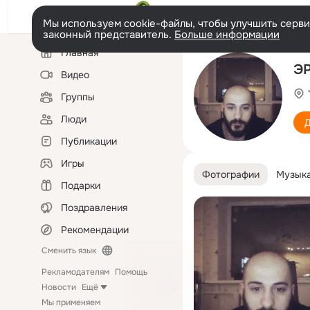
Мы используем cookie-файлы, чтобы улучшить сервис
законный представитель.
Больше информации
Левая
Главная
колонка
ЭР
Видео
Группы
Люди
Д
Публикации
Игры
Фотографии
Музык
Подарки
Поздравления
Рекомендации
Сменить язык
Рекламодателям
Помощь
Новости
Ещё
Мы применяем