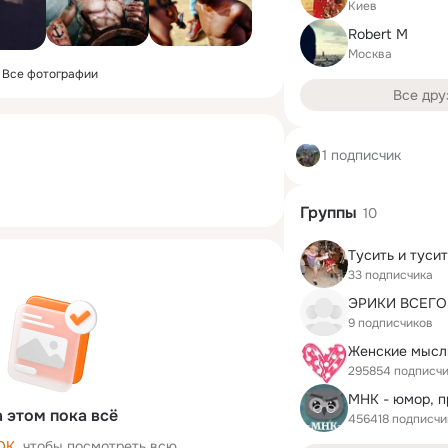
Киев
Robert M
Москва
Все фотографии
Все дру
1 подписчик
Группы
10
Тусить и тусить
33 подписчика
9 подписчиков
Женские мысл
295854 подписч
 этом пока всё
456418 подписчи
ОК
, чтобы посмотреть всю