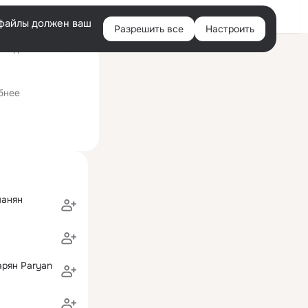
Войти
e-файлы должен ваш
Разрешить все
Настроить
Правая
следний визит: 23 мая
колонка
бнее
манян
арян Paryan