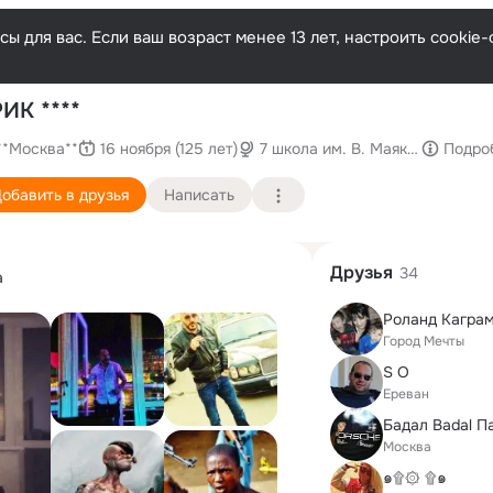
ы для вас. Если ваш возраст менее 13 лет, настроить cooki
По
ИК ****
**Москва**
16 ноября (125 лет)
7 школа им. В. Маяковского
Подро
обавить в друзья
Написать
Друзья
34
а
Роланд Кагра
Город Мечты
S O
Ереван
Бадал Badal П
Москва
๑۩۞ ۩๑