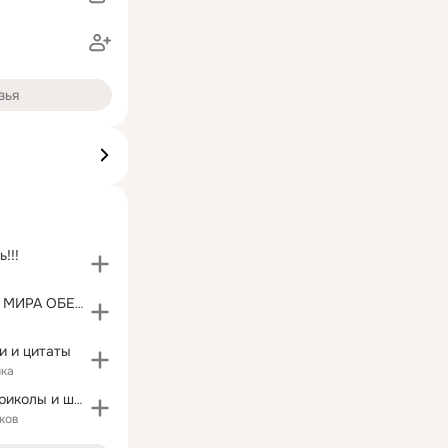
зья
!!!
ЭРИКИ ВСЕГО МИРА ОБЕДЕНЯЙТЕСЬ
и и цитаты
ика
МНК - юмор, приколы и шутки
ков