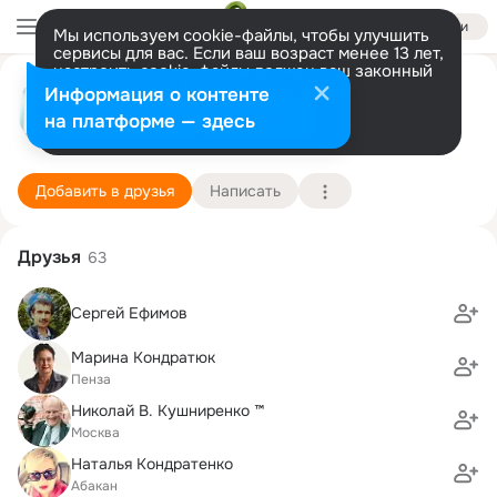
Войти
Мы используем cookie-файлы, чтобы улучшить
сервисы для вас. Если ваш возраст менее 13 лет,
настроить cookie-файлы должен ваш законный
Ия Имшинецкая
представитель.
Больше информации
Информация о контенте
Разрешить все
Настроить
на платформе — здесь
Сергиев Посад
8 мая (58 лет)
Большекустовская школа
Подробнее
Добавить в друзья
Написать
Друзья
63
Сергей Ефимов
Марина Кондратюк
Пенза
Николай В. Кушниренко ™
Москва
Наталья Кондратенко
Абакан