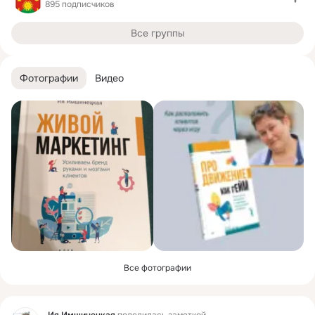
895 подписчиков
Все группы
Фотографии
Видео
Все фотографии
Фид
Ия Имшинецкая
поделилась заметкой