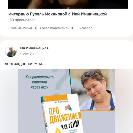
Интервью Гузель Исхаковой с Ией Имшинецкой
150 просмотров
3 комментария
3 раза поделились
13 классов
Фид
Ия Имшинецкая
9 окт 2023
долгожданная моя.
 ...