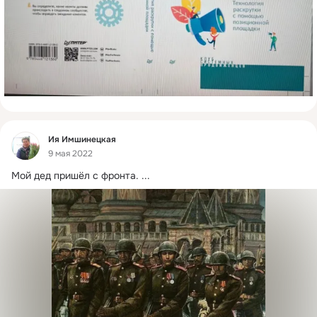
Фид
Ия Имшинецкая
9 мая 2022
Мой дед пришёл с фронта.
 ...