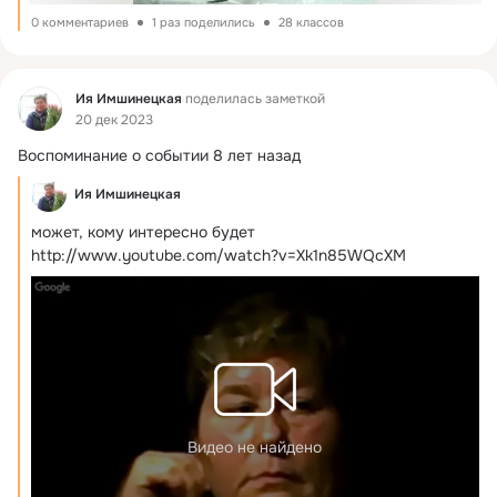
0 комментариев
1 раз поделились
28 классов
Фид
Ия Имшинецкая
поделилась заметкой
20 дек 2023
Воспоминание о событии 8 лет назад
Ия Имшинецкая
может, кому интересно будет
http://www.youtube.com/watch?v=Xk1n85WQcXM
Видео не найдено