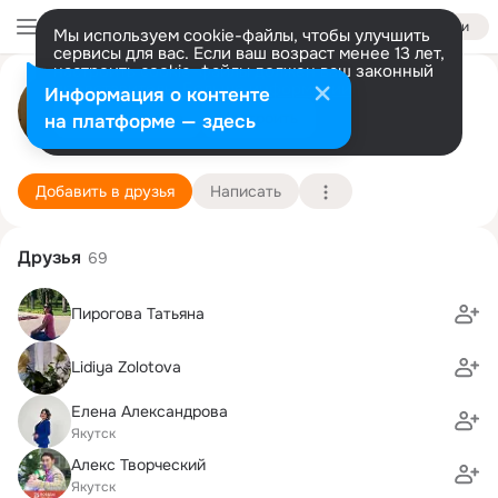
Войти
Мы используем cookie-файлы, чтобы улучшить
сервисы для вас. Если ваш возраст менее 13 лет,
настроить cookie-файлы должен ваш законный
Яна Чечелева
представитель.
Больше информации
Информация о контенте
Разрешить все
Настроить
на платформе — здесь
Льеж
1 июня (47 лет)
1 школа
Подробнее
Добавить в друзья
Написать
Друзья
69
Пирогова Татьяна
Lidiya Zolotova
Елена Александрова
Якутск
Алекс Творческий
Якутск