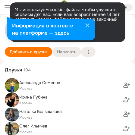
Войти
Мы используем cookie-файлы, чтобы улучшить
сервисы для вас. Если ваш возраст менее 13 лет,
настроить cookie-файлы должен ваш законный
Константин К
представитель.
Больше информации
Информация о контенте
Разрешить все
Настроить
на платформе — здесь
Москва
28 июля (46 лет)
1637 школа (с углубленным изучением предмет
Подробнее
Добавить в друзья
Написать
Друзья
104
Александр Семенов
Москва
Ирина Губина
Казань
Наталья Большакова
Москва
Олег Ильичев
Москва