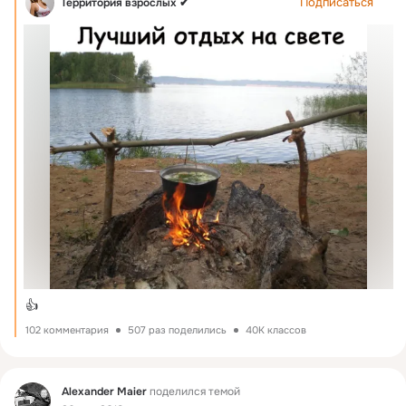
Подписаться
Территория взрослых ✔
👍
102 комментария
507 раз поделились
40K классов
Фид
Alexander Maier
поделился темой