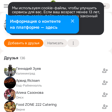
Войти
Мы используем cookie-файлы, чтобы улучшить
сервисы для вас. Если ваш возраст менее 13 лет,
настроить cookie-файлы должен ваш законный
Alexander Maier
представитель.
Больше информации
Информация о контенте
Разрешить все
Настроить
на платформе — здесь
Rheine
15 июня (49 лет)
82 школа
Подробнее
Добавить в друзья
Написать
Друзья
136
Геннадий Зуев
Калининград
Арвид Ricksen
Бад-Райхенхалль
Алина Сазонова
Омск
Food ZONE 222 Catering
Верне