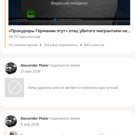
Видео не найдено
«Прокуроры Германии лгут» отец убитого мигрантами немца пыта
39 717 просмотров
113 комментариев
134 раза поделились
840 классов
Фид
Alexander Maier
поделился темой
21 июн 2018
Тема удалена или не является публично доступной
Фид
Alexander Maier
поделился темой
11 апр 2018