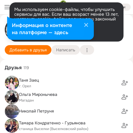
Войти
Мы используем cookie-файлы, чтобы улучшить
сервисы для вас. Если ваш возраст менее 13 лет,
настроить cookie-файлы должен ваш законный
представитель.
Больше информации
Ирина Михайлова (Никитенко)
Информация о контенте
Разрешить все
Настроить
на платформе — здесь
Санкт-Петербург
3 мая
Подробнее
Добавить в друзья
Написать
Друзья
119
Таня Заец
г. Орел
Ольга Миронычева
Магадан
Николай Петруня
Тамара Кондратенко - Гурьянова
станица Выселки (Выселковский район)