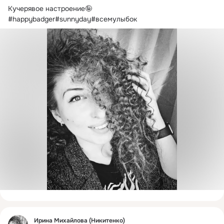
Кучерявое настроение🤪
#happybadger#sunnyday#всемулыбок
Фид
Ирина Михайлова (Никитенко)