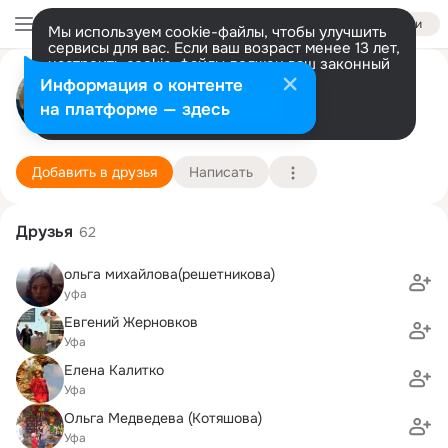
Войти
Мы используем cookie-файлы, чтобы улучшить
сервисы для вас. Если ваш возраст менее 13 лет,
настроить cookie-файлы должен ваш законный
Ольга Бахарева (Цупранкова)
представитель.
Больше информации
Информация о контенте
Разрешить все
Настроить
на платформе — здесь
г. Уфа
6 июля (46 лет)
58 школа
Подробнее
Добавить в друзья
Написать
Друзья
62
ольга михайлова(решетникова)
уфа
Евгений Жерновков
Уфа
Елена Калитко
Уфа
Ольга Медведева (Котяшова)
Уфа